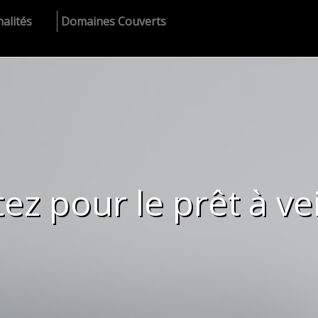
alités
Domaines Couverts
ez pour le prêt à vei